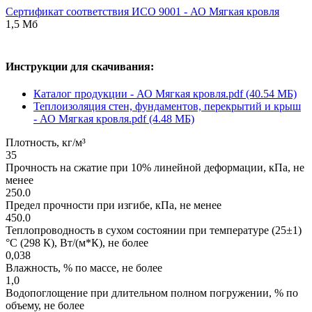
Сертификат соответствия ИСО 9001 - АО Мягкая кровля
1,5 Мб
Инструкции для скачивания:
Каталог продукции - АО Мягкая кровля.pdf (40.54 МБ)
Теплоизоляция стен, фундаментов, перекрытий и крыш
- АО Мягкая кровля.pdf (4.48 МБ)
Плотность, кг/м³
35
Прочность на сжатие при 10% линейной деформации, кПа, не
менее
250.0
Предел прочности при изгибе, кПа, не менее
450.0
Теплопроводность в сухом состоянии при температуре (25±1)
°С (298 К), Вт/(м*К), не более
0,038
Влажность, % по массе, не более
1,0
Водопоглощение при длительном полном погружении, % по
объему, не более